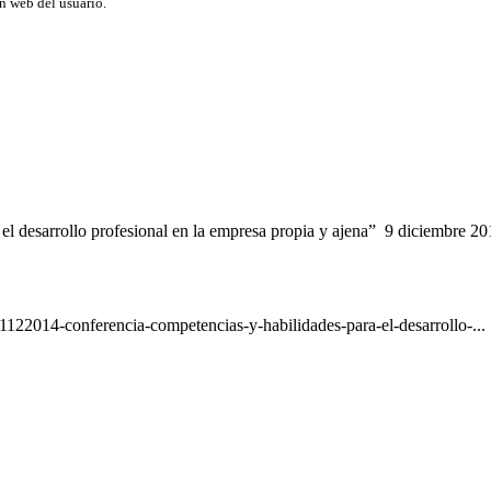
ón web del usuario.
l desarrollo profesional en la empresa propia y ajena”
9 diciembre 201
1122014-conferencia-competencias-y-habilidades-para-el-desarrollo-... [